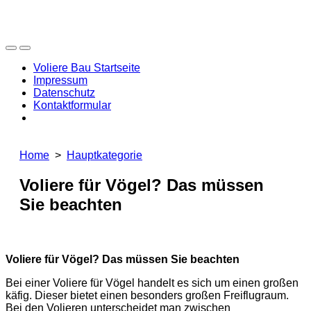
to
content
Search
Menu
Bau
Voliere
Toggle
es
Voliere Bau Startseite
Bauen
doch
Impressum
einfach
Datenschutz
selbst!
Kontaktformular
Close
menu
Home
>
Hauptkategorie
Voliere für Vögel? Das müssen
Sie beachten
Voliere für Vögel? Das müssen Sie beachten
Bei einer Voliere für Vögel handelt es sich um einen großen
käfig. Dieser bietet einen besonders großen Freiflugraum.
Bei den Volieren unterscheidet man zwischen