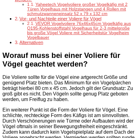
Yaheetech Vogelvoliere großer Vogelkäfig mit 2
Türen Vogelhaus mit Holzstangen und 4 Rollen mit
schmutzwanneneinsatz 52 x 79 x 132 cm
Vor- und Nachteile einer Voliere für Vögel
VEVOR Vogelvoliere 76x46x45cm Vogelkäfig aus
Q195-Kohlenstoffstahl Vogelhaus für 2-3 mittelgroße
bis große Vögel Voliere mit Sicherheitstür Vogelheim
Vogelbauer
Alternativen
Worauf muss bei einer Voliere für
Vögel geachtet werden?
Die Voliere sollte für die Vögel eine artgerecht Größe und
genügend Platz bieten. Das Minimum für ein Vogelpärchen
beträgt hierbei 80 cm x 45 cm. Jedoch gilt der Grundsatz: Zu
groß gibt es nicht. Den Vögeln sollte genug Platz geboten
werden, um Freiflug zu haben.
Ein weiterer Punkt ist die Form der Voliere für Vögel. Eine
schlichte, rechteckige Form des Käfigs ist am sinnvollsten.
Durch Verschönerungen wie Türme oder Aufbauten wird der
Vögel oftmals in seiner Bewegungsfreiheit eingeschränkt.
Zudem kann dadurch kein Vogelspielplatz auf dem Dach der
Voliere angebracht werden. Vermieden werden sollten runde