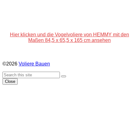
Hier klicken und die Vogelvoliere von HEMMY mit den
Maßen 84,5 x 65,5 x 165 cm ansehen
©2026
Voliere Bauen
Back
Search
Search
To
Close
Top